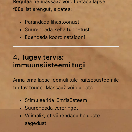
Regulaarne massaaž võib toetada lapse
füüsilist arengut, aidates:
Parandada lihastoonust
Suurendada keha tunnetust
Edendada koordinatsiooni
4. Tugev tervis:
immuunsüsteemi tugi
Anna oma lapse loomulikule kaitsesüsteemile
toetav tõuge. Massaaž võib aidata:
Stimuleerida lümfisüsteemi
Suurendada vereringet
Võimalik, et vähendada haiguste
sagedust