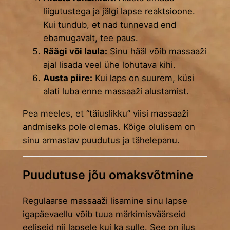
liigutustega ja jälgi lapse reaktsioone.
Kui tundub, et nad tunnevad end
ebamugavalt, tee paus.
Räägi või laula:
Sinu hääl võib massaaži
ajal lisada veel ühe lohutava kihi.
Austa piire:
Kui laps on suurem, küsi
alati luba enne massaaži alustamist.
Pea meeles, et “täiuslikku” viisi massaaži
andmiseks pole olemas. Kõige olulisem on
sinu armastav puudutus ja tähelepanu.
Puudutuse jõu omaksvõtmine
Regulaarse massaaži lisamine sinu lapse
igapäevaellu võib tuua märkimisväärseid
eeliseid nii lapsele kui ka sulle. See on ilus