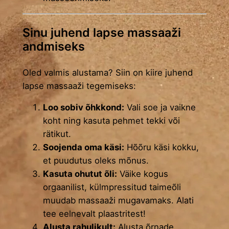
Sinu juhend lapse massaaži
andmiseks
Oled valmis alustama? Siin on kiire juhend
lapse massaaži tegemiseks:
Loo sobiv õhkkond:
Vali soe ja vaikne
koht ning kasuta pehmet tekki või
rätikut.
Soojenda oma käsi:
Hõõru käsi kokku,
et puudutus oleks mõnus.
Kasuta ohutut õli:
Väike kogus
orgaanilist, külmpressitud taimeõli
muudab massaaži mugavamaks. Alati
tee eelnevalt plaastritest!
Alusta rahulikult:
Alusta õrnade