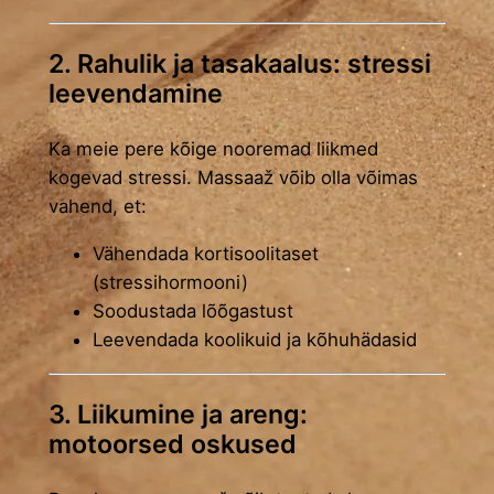
2. Rahulik ja tasakaalus: stressi
leevendamine
Ka meie pere kõige nooremad liikmed
kogevad stressi. Massaaž võib olla võimas
vahend, et:
Vähendada kortisoolitaset
(stressihormooni)
Soodustada lõõgastust
Leevendada koolikuid ja kõhuhädasid
3. Liikumine ja areng:
motoorsed oskused