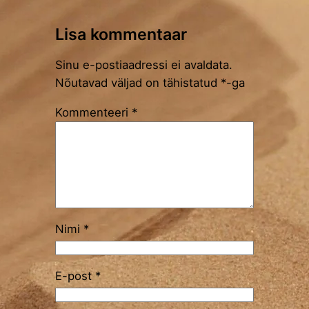
Lisa kommentaar
Sinu e-postiaadressi ei avaldata.
Nõutavad väljad on tähistatud
*
-ga
Kommenteeri
*
Nimi
*
E-post
*