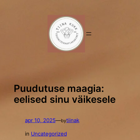
Liigu
sisu
juurde
Puudutuse maagia:
eelised sinu väikesele
apr 10, 2025
—
tiinak
by
in
Uncategorized