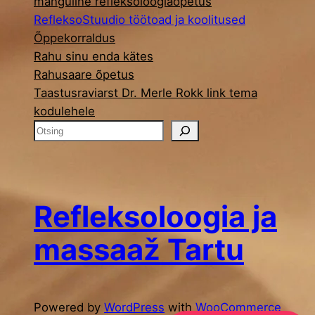
mänguline refleksoloogiaõpetus
RefleksoStuudio töötoad ja koolitused
Õppekorraldus
Rahu sinu enda kätes
Rahusaare õpetus
Taastusraviarst Dr. Merle Rokk link tema
kodulehele
O
t
s
i
n
Refleksoloogia ja
g
massaaž Tartu
Powered by
WordPress
with
WooCommerce