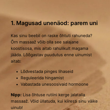
1. Magusad unenäod: parem uni
Kas sinu beebil on raske õhtuti rahuneda?
Õrn massaaž võib olla see salajane
koostisosa, mis aitab rahulikult magama
jääda. Lõõgastav puudutus enne uinumist
aitab:
Lõdvestada pinges lihaseid
Reguleerida hingamist
Vabastada unesoosivaid hormoone
Nipp:
Lisa õhtuse rutiini kerge jalatalla
massaaž. Võid üllatuda, kui kiiresti sinu väike
uinub!