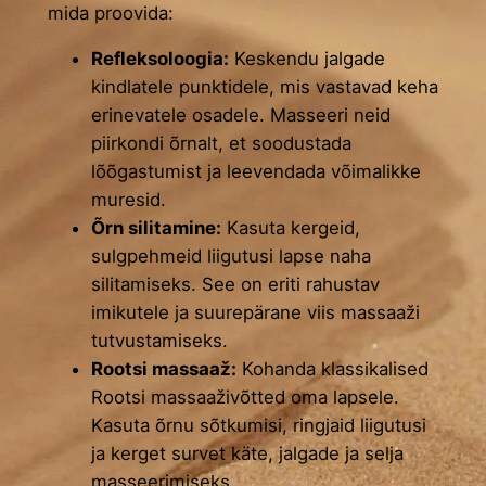
mida proovida:
Refleksoloogia:
Keskendu jalgade
kindlatele punktidele, mis vastavad keha
erinevatele osadele. Masseeri neid
piirkondi õrnalt, et soodustada
lõõgastumist ja leevendada võimalikke
muresid.
Õrn silitamine:
Kasuta kergeid,
sulgpehmeid liigutusi lapse naha
silitamiseks. See on eriti rahustav
imikutele ja suurepärane viis massaaži
tutvustamiseks.
Rootsi massaaž:
Kohanda klassikalised
Rootsi massaaživõtted oma lapsele.
Kasuta õrnu sõtkumisi, ringjaid liigutusi
ja kerget survet käte, jalgade ja selja
masseerimiseks.