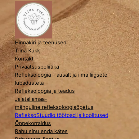
Hinnakiri ja teenused
Tiina Kukk
Kontakt
Privaatsuspoliitika
Refleksoloogia – ausalt ja ilma liigsete
lubadusteta
Refleksoloogia ja teadus
Jalatallamaa-
mänguline refleksoloogiaõpetus
RefleksoStuudio töötoad ja koolitused
Õppekorraldus
Rahu sinu enda kätes