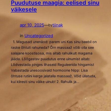
Puudutuse maagia: eelised sinu
väikesele
apr 10, 2025
—
tiinak
by
in
Uncategorized
1. Magusad unenäod: parem uni Kas sinu beebil on
raske õhtuti rahuneda? Õrn massaaž võib olla see
salajane koostisosa, mis aitab rahulikult magama
jääda. Lõõgastav puudutus enne uinumist aitab:
Lõdvestada pinges lihaseid Reguleerida hingamist
Vabastada unesoosivaid hormoone Nipp: Lisa
õhtuse rutiini kerge jalatalla massaaž. Võid üllatuda,
kui kiiresti sinu väike uinub! 2. Rahulik ja…