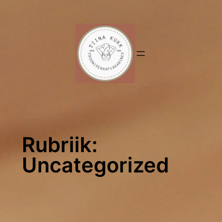
Liigu
sisu
juurde
Rubriik:
Uncategorized