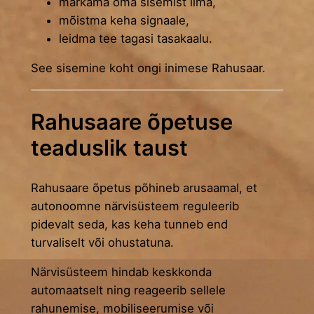
märkama oma sisemist ilma,
mõistma keha signaale,
leidma tee tagasi tasakaalu.
See sisemine koht ongi inimese Rahusaar.
Rahusaare õpetuse
teaduslik taust
Rahusaare õpetus põhineb arusaamal, et
autonoomne närvisüsteem reguleerib
pidevalt seda, kas keha tunneb end
turvaliselt või ohustatuna.
Närvisüsteem hindab keskkonda
automaatselt ning reageerib sellele
rahunemise, mobiliseerumise või