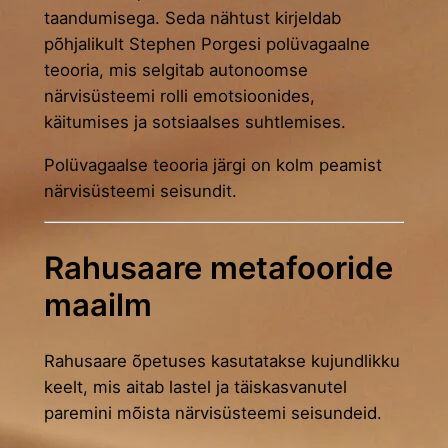
taandumisega. Seda nähtust kirjeldab
põhjalikult Stephen Porgesi polüvagaalne
teooria, mis selgitab autonoomse
närvisüsteemi rolli emotsioonides,
käitumises ja sotsiaalses suhtlemises.
Polüvagaalse teooria järgi on kolm peamist
närvisüsteemi seisundit.
Rahusaare metafooride
maailm
Rahusaare õpetuses kasutatakse kujundlikku
keelt, mis aitab lastel ja täiskasvanutel
paremini mõista närvisüsteemi seisundeid.