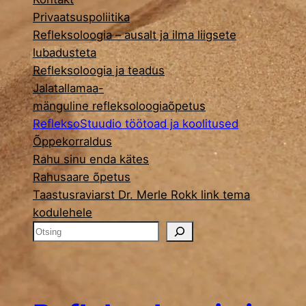
Privaatsuspoliitika
Refleksoloogia – ausalt ja ilma liigsete
lubadusteta
Refleksoloogia ja teadus
Jalatallamaa-
mänguline refleksoloogiaõpetus
RefleksoStuudio töötoad ja koolitused
Õppekorraldus
Rahu sinu enda kätes
Rahusaare õpetus
Taastusraviarst Dr. Merle Rokk link tema
kodulehele
O
t
s
i
n