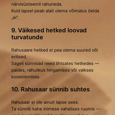
närvisüsteemil rahuneda.
Kuid lapsel peab alati olema võimalus öelda
„ei”.
9. Väikesed hetked loovad
turvatunde
Rahusaare hetked ei pea olema suured või
erilised.
Sageli sünnivad need lihtsates hetkedes —
paides, rahulikus hingamises või vaikses
koosolemises.
10. Rahusaar sünnib suhtes
Rahusaar ei ole ainult lapse sees.
Ta sünnib kahe inimese vahelises ruumis —