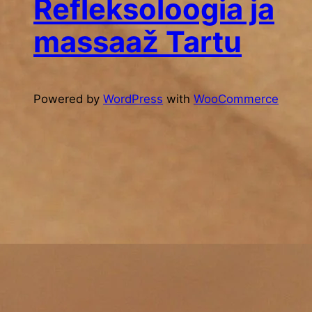
Refleksoloogia ja
g
massaaž Tartu
Powered by
WordPress
with
WooCommerce