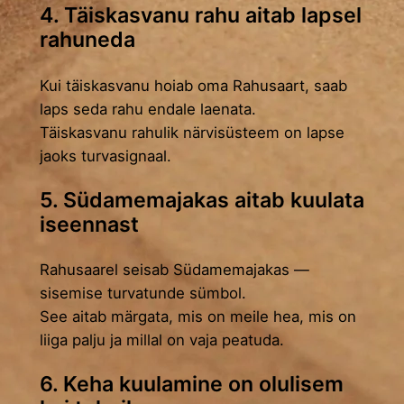
4. Täiskasvanu rahu aitab lapsel
rahuneda
Kui täiskasvanu hoiab oma Rahusaart, saab
laps seda rahu endale laenata.
Täiskasvanu rahulik närvisüsteem on lapse
jaoks turvasignaal.
5. Südamemajakas aitab kuulata
iseennast
Rahusaarel seisab Südamemajakas —
sisemise turvatunde sümbol.
See aitab märgata, mis on meile hea, mis on
liiga palju ja millal on vaja peatuda.
6. Keha kuulamine on olulisem