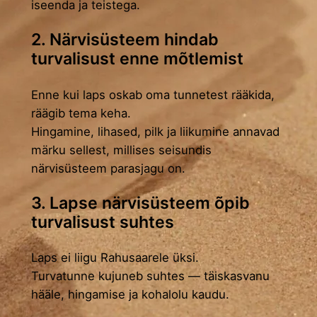
iseenda ja teistega.
2. Närvisüsteem hindab
turvalisust enne mõtlemist
Enne kui laps oskab oma tunnetest rääkida,
räägib tema keha.
Hingamine, lihased, pilk ja liikumine annavad
märku sellest, millises seisundis
närvisüsteem parasjagu on.
3. Lapse närvisüsteem õpib
turvalisust suhtes
Laps ei liigu Rahusaarele üksi.
Turvatunne kujuneb suhtes — täiskasvanu
hääle, hingamise ja kohalolu kaudu.