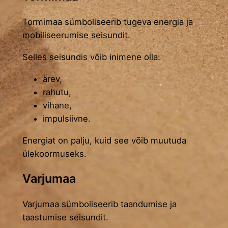
Tormimaa sümboliseerib tugeva energia ja
mobiliseerumise seisundit.
Selles seisundis võib inimene olla:
ärev,
rahutu,
vihane,
impulsiivne.
Energiat on palju, kuid see võib muutuda
ülekoormuseks.
Varjumaa
Varjumaa sümboliseerib taandumise ja
taastumise seisundit.