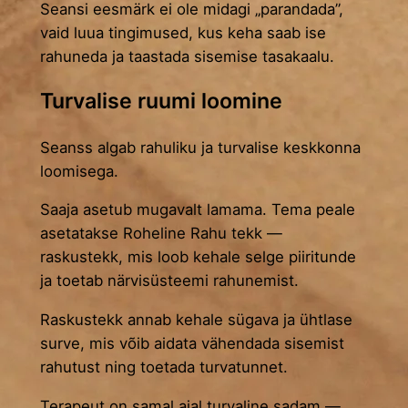
Seansi eesmärk ei ole midagi „parandada”,
vaid luua tingimused, kus keha saab ise
rahuneda ja taastada sisemise tasakaalu.
Turvalise ruumi loomine
Seanss algab rahuliku ja turvalise keskkonna
loomisega.
Saaja asetub mugavalt lamama. Tema peale
asetatakse Roheline Rahu tekk —
raskustekk, mis loob kehale selge piiritunde
ja toetab närvisüsteemi rahunemist.
Raskustekk annab kehale sügava ja ühtlase
surve, mis võib aidata vähendada sisemist
rahutust ning toetada turvatunnet.
Terapeut on samal ajal turvaline sadam —