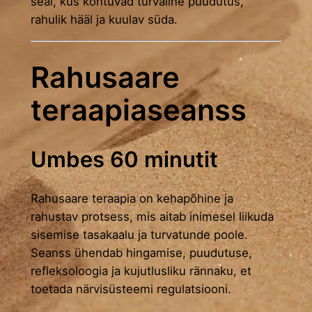
seal, kus kohtuvad turvaline puudutus,
rahulik hääl ja kuulav süda.
Rahusaare
teraapiaseanss
Umbes 60 minutit
Rahusaare teraapia on kehapõhine ja
rahustav protsess, mis aitab inimesel liikuda
sisemise tasakaalu ja turvatunde poole.
Seanss ühendab hingamise, puudutuse,
refleksoloogia ja kujutlusliku rännaku, et
toetada närvisüsteemi regulatsiooni.