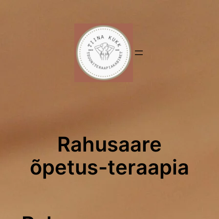
Liigu
sisu
juurde
Rahusaare
õpetus-teraapia