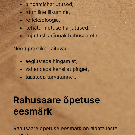
hingamisharjutused,
rütmiline liikumine,
refleksoloogia,
kehatunnetuse harjutused,
kujutluslik rännak Rahusaarele.
Need praktikad aitavad:
aeglustada hingamist,
vähendada kehalist pinget,
taastada turvatunnet.
Rahusaare õpetuse
eesmärk
Rahusaare õpetuse eesmärk on aidata lastel