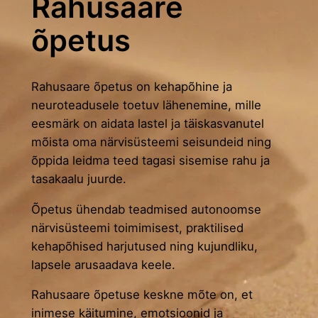
Rahusaare
õpetus
Rahusaare õpetus on kehapõhine ja
neuroteadusele toetuv lähenemine, mille
eesmärk on aidata lastel ja täiskasvanutel
mõista oma närvisüsteemi seisundeid ning
õppida leidma teed tagasi sisemise rahu ja
tasakaalu juurde.
Õpetus ühendab teadmised autonoomse
närvisüsteemi toimimisest, praktilised
kehapõhised harjutused ning kujundliku,
lapsele arusaadava keele.
Rahusaare õpetuse keskne mõte on, et
inimese käitumine, emotsioonid ja