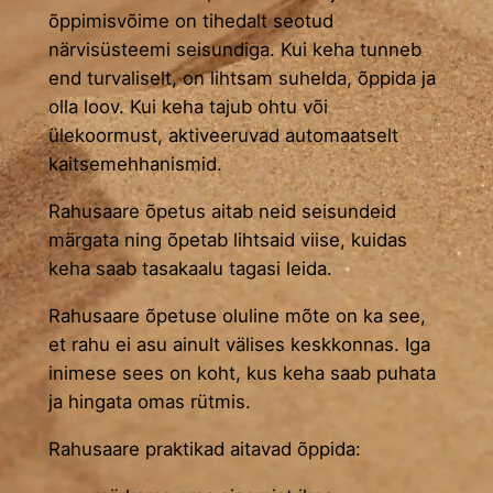
õppimisvõime on tihedalt seotud
närvisüsteemi seisundiga. Kui keha tunneb
end turvaliselt, on lihtsam suhelda, õppida ja
olla loov. Kui keha tajub ohtu või
ülekoormust, aktiveeruvad automaatselt
kaitsemehhanismid.
Rahusaare õpetus aitab neid seisundeid
märgata ning õpetab lihtsaid viise, kuidas
keha saab tasakaalu tagasi leida.
Rahusaare õpetuse oluline mõte on ka see,
et rahu ei asu ainult välises keskkonnas. Iga
inimese sees on koht, kus keha saab puhata
ja hingata omas rütmis.
Rahusaare praktikad aitavad õppida: