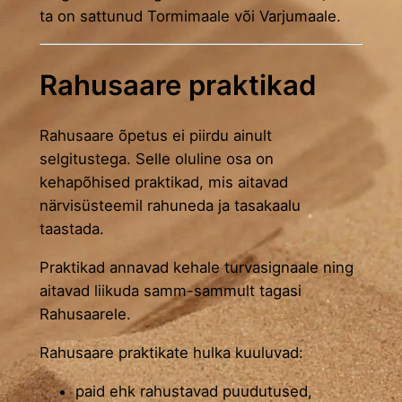
ta on sattunud Tormimaale või Varjumaale.
Rahusaare praktikad
Rahusaare õpetus ei piirdu ainult
selgitustega. Selle oluline osa on
kehapõhised praktikad, mis aitavad
närvisüsteemil rahuneda ja tasakaalu
taastada.
Praktikad annavad kehale turvasignaale ning
aitavad liikuda samm-sammult tagasi
Rahusaarele.
Rahusaare praktikate hulka kuuluvad:
paid ehk rahustavad puudutused,