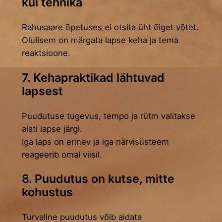
kui tehnika
Rahusaare õpetuses ei otsita üht õiget võtet.
Olulisem on märgata lapse keha ja tema
reaktsioone.
7. Kehapraktikad lähtuvad
lapsest
Puudutuse tugevus, tempo ja rütm valitakse
alati lapse järgi.
Iga laps on erinev ja iga närvisüsteem
reageerib omal viisil.
8. Puudutus on kutse, mitte
kohustus
Turvaline puudutus võib aidata