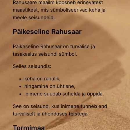
Rahusaare maailm koosneb erinevatest
maastikest, mis sümboliseerivad keha ja
meele seisundeid.
Päikeseline Rahusaar
Päikeseline Rahusaar on turvalise ja
tasakaalus seisundi sümbol.
Selles seisundis:
keha on rahulik,
hingamine on ühtlane,
inimene suudab suhelda ja õppida.
See on seisund, kus inimene tunneb end
turvaliselt ja ühenduses teistega.
Tormimaa