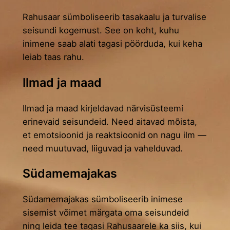
Rahusaar sümboliseerib tasakaalu ja turvalise
seisundi kogemust. See on koht, kuhu
inimene saab alati tagasi pöörduda, kui keha
leiab taas rahu.
Ilmad ja maad
Ilmad ja maad kirjeldavad närvisüsteemi
erinevaid seisundeid. Need aitavad mõista,
et emotsioonid ja reaktsioonid on nagu ilm —
need muutuvad, liiguvad ja vahelduvad.
Südamemajakas
Südamemajakas sümboliseerib inimese
sisemist võimet märgata oma seisundeid
ning leida tee tagasi Rahusaarele ka siis, kui