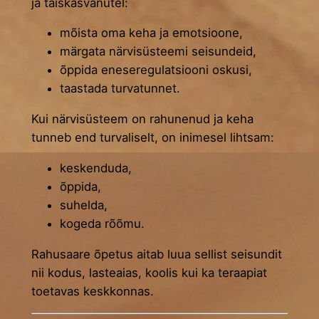
ja täiskasvanutel:
mõista oma keha ja emotsioone,
märgata närvisüsteemi seisundeid,
õppida eneseregulatsiooni oskusi,
taastada turvatunnet.
Kui närvisüsteem on rahunenud ja keha
tunneb end turvaliselt, on inimesel lihtsam:
keskenduda,
õppida,
suhelda,
kogeda rõõmu.
Rahusaare õpetus aitab luua sellist seisundit
nii kodus, lasteaias, koolis kui ka teraapiat
toetavas keskkonnas.