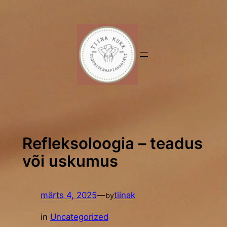
Liigu
sisu
juurde
Refleksoloogia – teadus
või uskumus
märts 4, 2025
—
tiinak
by
in
Uncategorized