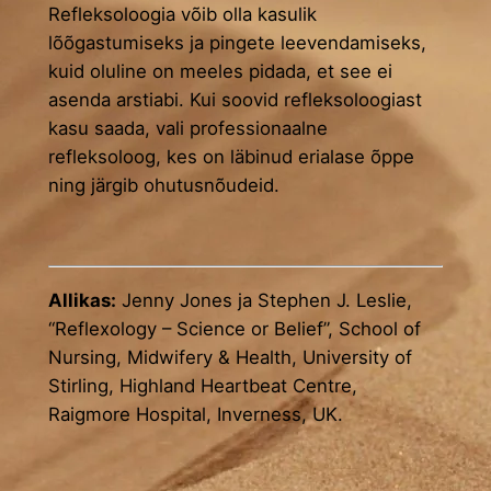
Refleksoloogia võib olla kasulik
lõõgastumiseks ja pingete leevendamiseks,
kuid oluline on meeles pidada, et see ei
asenda arstiabi. Kui soovid refleksoloogiast
kasu saada, vali professionaalne
refleksoloog, kes on läbinud erialase õppe
ning järgib ohutusnõudeid.
Allikas:
Jenny Jones ja Stephen J. Leslie,
“Reflexology – Science or Belief”, School of
Nursing, Midwifery & Health, University of
Stirling, Highland Heartbeat Centre,
Raigmore Hospital, Inverness, UK.