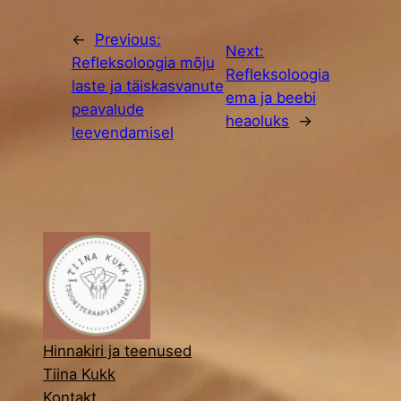
←
Previous:
Next:
Refleksoloogia mõju
Refleksoloogia
laste ja täiskasvanute
ema ja beebi
peavalude
heaoluks
→
leevendamisel
Hinnakiri ja teenused
Tiina Kukk
Kontakt