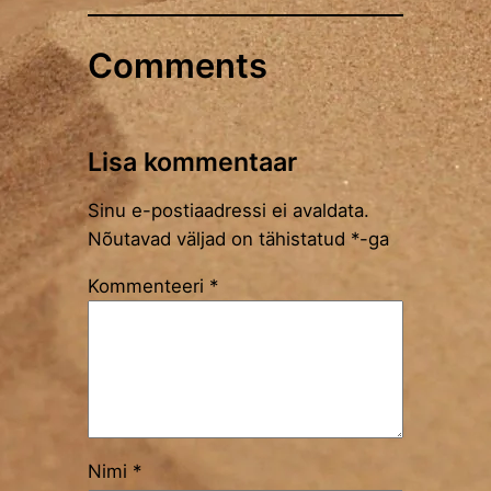
Comments
Lisa kommentaar
Sinu e-postiaadressi ei avaldata.
Nõutavad väljad on tähistatud
*
-ga
Kommenteeri
*
Nimi
*