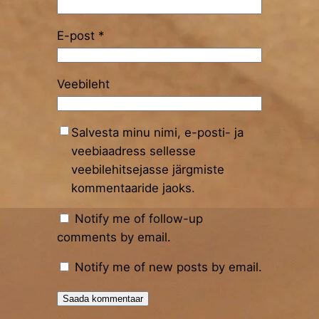
E-post
*
Veebileht
Salvesta minu nimi, e-posti- ja
veebiaadress sellesse
veebilehitsejasse järgmiste
kommentaaride jaoks.
Notify me of follow-up
comments by email.
Notify me of new posts by email.