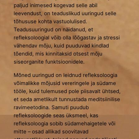
paljud inimesed kogevad selle abil
leevendust, on teaduslikud uuringud selle
tõhususe kohta vastuolulised.
Teadusuuringud on näidanud, et
refleksoloogial võib olla lõõgastav ja stressi
vähendav mõju, kuid puuduvad kindlad
tõendid, mis kinnitaksid otsest mõju
siseorganite funktsioonidele.
Mõned uuringud on leidnud refleksoloogia
võimalikke mõjusid vereringele ja südame
tööle, kuid tulemused pole piisavalt ühtsed,
et seda ametlikult tunnustada meditsiinilise
ravimeetodina. Samuti puudub
refleksoloogide seas üksmeel, kas
refleksoloogia sobib südamehaigetele või
mitte – osad allikad soovitavad