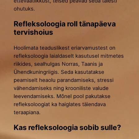
ettevaatlikkust, teised peavad seda täiesti
ohutuks.
Refleksoloogia roll tänapäeva
tervishoius
Hoolimata teaduslikest eriarvamustest on
refleksoloogia laialdaselt kasutusel mitmetes
riikides, sealhulgas Norras, Taanis ja
Ühendkuningriigis. Seda kasutatakse
peamiselt heaolu parandamiseks, stressi
vähendamiseks ning krooniliste valude
leevendamiseks. Mõnel pool pakutakse
refleksoloogiat ka haiglates täiendava
teraapiana.
Kas refleksoloogia sobib sulle?