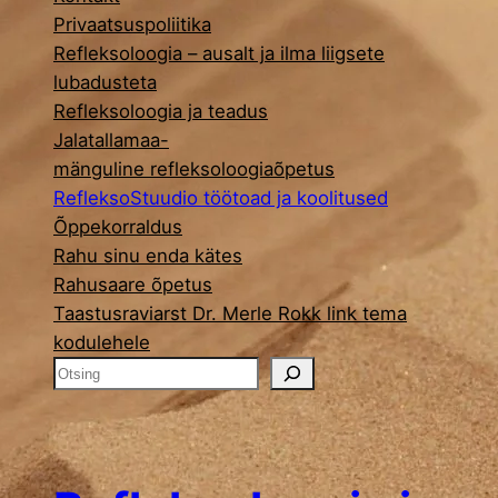
Privaatsuspoliitika
Refleksoloogia – ausalt ja ilma liigsete
lubadusteta
Refleksoloogia ja teadus
Jalatallamaa-
mänguline refleksoloogiaõpetus
RefleksoStuudio töötoad ja koolitused
Õppekorraldus
Rahu sinu enda kätes
Rahusaare õpetus
Taastusraviarst Dr. Merle Rokk link tema
kodulehele
O
t
s
i
n