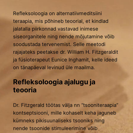
Refleksoloogia on alternatiivmeditsiini
teraapia, mis põhineb teoorial, et kindlad
jalatalla piirkonnad vastavad inimese
siseorganitele ning nende mõjutamine võib
soodustada tervenemist. Selle meetodi
rajajateks peetakse dr. William H. Fitzgeraldit
ja füsioterapeut Eunice Inghamit, kelle ideed
on tänapäeval levinud üle maailma.
Refleksoloogia ajalugu ja
teooria
Dr. Fitzgerald töötas välja nn “tsooniteraapia”
kontseptsiooni, mille kohaselt keha jaguneb
kümneks pikisuunaliseks tsooniks ning
nende tsoonide stimuleerimine võib