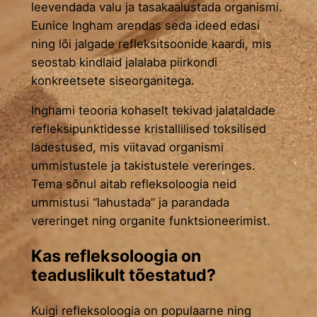
leevendada valu ja tasakaalustada organismi.
Eunice Ingham arendas seda ideed edasi
ning lõi jalgade refleksitsoonide kaardi, mis
seostab kindlaid jalalaba piirkondi
konkreetsete siseorganitega.
Inghami teooria kohaselt tekivad jalataldade
refleksipunktidesse kristallilised toksilised
ladestused, mis viitavad organismi
ummistustele ja takistustele vereringes.
Tema sõnul aitab refleksoloogia neid
ummistusi “lahustada” ja parandada
vereringet ning organite funktsioneerimist.
Kas refleksoloogia on
teaduslikult tõestatud?
Kuigi refleksoloogia on populaarne ning