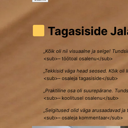
Tagasiside Jal
„Kõik oli nii visuaalne ja selge! Tunds
<sub>– töötoal osalenu</sub>
„Tekkisid väga head seosed. Kõik oli li
<sub>– osaleja tagasiside</sub>
„Praktiline osa oli suurepärane. Tunds
<sub>– koolitusel osalenu</sub>
„Selgitused olid väga arusaadavad ja 
<sub>– osaleja kommentaar</sub>