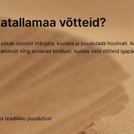
atallamaa võtteid?
piisab soovist märgata, kuulata ja puudutada hoolivalt. K
ammult ning annavad kindlust, kuidas neid võtteid igap
 ja teadlikku puudutust