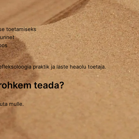
se toetamiseks
tunnet
oos
refleksoloogia praktik ja laste heaolu toetaja.
 rohkem teada?
juta mulle.