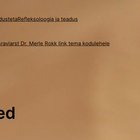
adusteta
Refleksoloogia ja teadus
raviarst Dr. Merle Rokk link tema kodulehele
ed