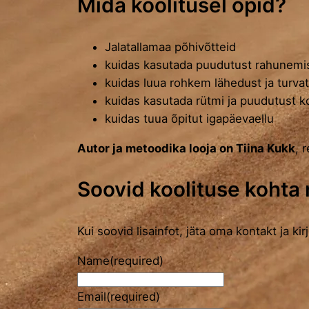
Mida koolitusel õpid?
Jalatallamaa põhivõtteid
kuidas kasutada puudutust rahunemi
kuidas luua rohkem lähedust ja turva
kuidas kasutada rütmi ja puudutust k
kuidas tuua õpitut igapäevaellu
Autor ja metoodika looja on Tiina Kukk
, 
Soovid koolituse kohta
Kui soovid lisainfot, jäta oma kontakt ja kir
Name
(required)
Email
(required)