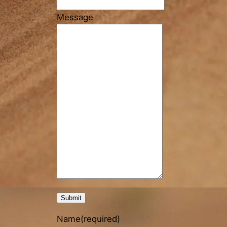
Message
Submit
Name
(required)