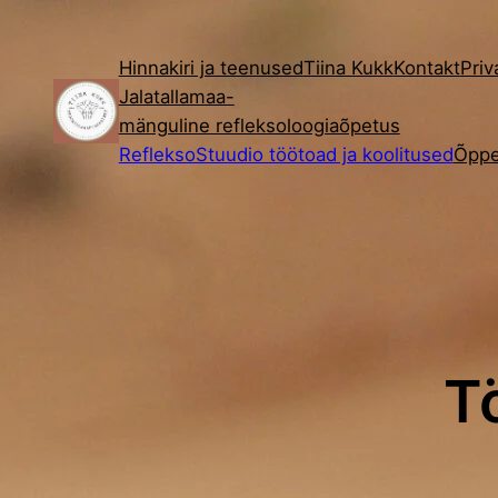
Liigu
sisu
Hinnakiri ja teenused
Tiina Kukk
Kontakt
Priv
juurde
Jalatallamaa-
mänguline refleksoloogiaõpetus
RefleksoStuudio töötoad ja koolitused
Õppe
T