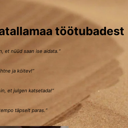
atallamaa töötubadest
in, et nüüd saan ise aidata.“
htne ja köitev!“
in, et julgen katsetada!“
tempo täpselt paras.“