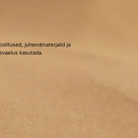
oolitused, juhendmaterjalid ja
äevaelus kasutada.