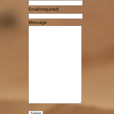
Email
(required)
Message
Submit