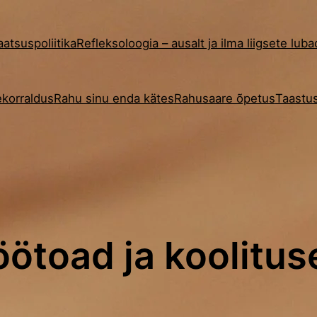
aatsuspoliitika
Refleksoloogia – ausalt ja ilma liigsete lub
korraldus
Rahu sinu enda kätes
Rahusaare õpetus
Taastus
öötoad ja koolitus