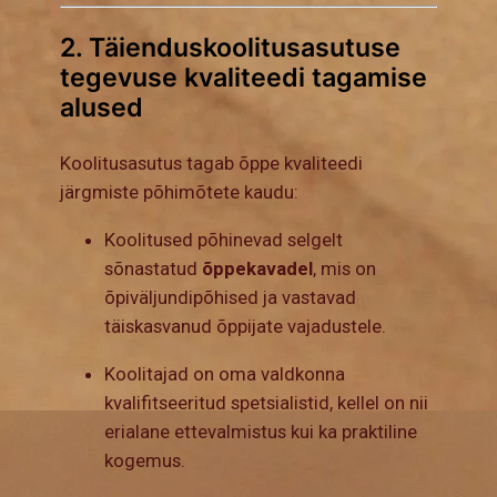
2. Täienduskoolitusasutuse
tegevuse kvaliteedi tagamise
alused
Koolitusasutus tagab õppe kvaliteedi
järgmiste põhimõtete kaudu:
Koolitused põhinevad selgelt
sõnastatud
õppekavadel
, mis on
õpiväljundipõhised ja vastavad
täiskasvanud õppijate vajadustele.
Koolitajad on oma valdkonna
kvalifitseeritud spetsialistid, kellel on nii
erialane ettevalmistus kui ka praktiline
kogemus.