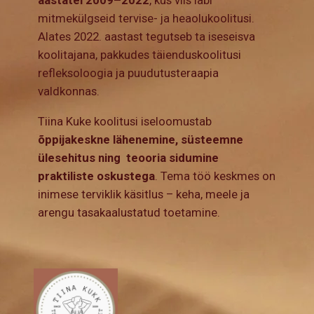
aastatel 2009–2022
, kus viis läbi
mitmekülgseid tervise- ja heaolukoolitusi.
Alates 2022. aastast tegutseb ta iseseisva
koolitajana, pakkudes täienduskoolitusi
refleksoloogia ja puudutusteraapia
valdkonnas.
Tiina Kuke koolitusi iseloomustab
õppijakeskne lähenemine, süsteemne
ülesehitus ning teooria sidumine
praktiliste oskustega
. Tema töö keskmes on
inimese terviklik käsitlus – keha, meele ja
arengu tasakaalustatud toetamine.