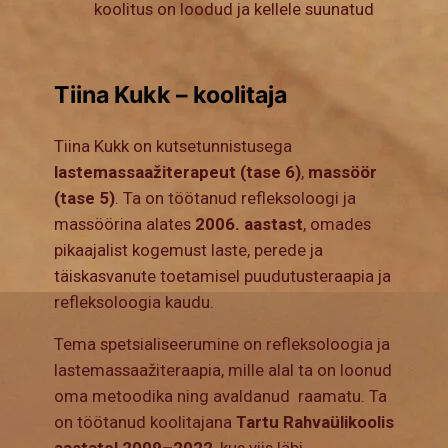
koolitus on loodud ja kellele suunatud
Tiina Kukk – koolitaja
Tiina Kukk on kutsetunnistusega
lastemassaažiterapeut (tase 6)
,
massöör
(tase 5)
. Ta on töötanud refleksoloogi ja
massöörina alates
2006. aastast
, omades
pikaajalist kogemust laste, perede ja
täiskasvanute toetamisel puudutusteraapia ja
refleksoloogia kaudu.
Tema spetsialiseerumine on refleksoloogia ja
lastemassaažiteraapia, mille alal ta on loonud
oma metoodika ning avaldanud raamatu. Ta
on töötanud koolitajana
Tartu Rahvaülikoolis