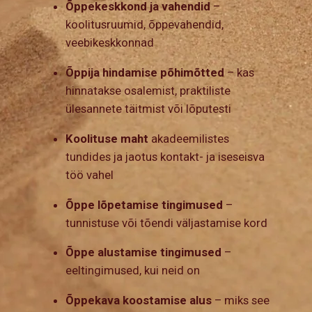
Õppekeskkond ja vahendid
–
koolitusruumid, õppevahendid,
veebikeskkonnad
Õppija hindamise põhimõtted
– kas
hinnatakse osalemist, praktiliste
ülesannete täitmist või lõputesti
Koolituse maht
akadeemilistes
tundides ja jaotus kontakt- ja iseseisva
töö vahel
Õppe lõpetamise tingimused
–
tunnistuse või tõendi väljastamise kord
Õppe alustamise tingimused
–
eeltingimused, kui neid on
Õppekava koostamise alus
– miks see