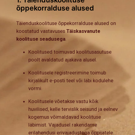
1. Täienduskoolituse
õppekorralduse alused
Täienduskoolituse õppekorralduse alused on
koostatud vastavuses
Täiskasvanute
koolituse seadusega
.
Koolitused toimuvad koolitusasutuse
poolt avaldatud ajakava alusel.
Koolitusele registreerimine toimub
kirjalikult e-posti teel või läbi kodulehe
vormi.
Koolitusele võetakse vastu kõik
huvilised, kelle tervislik seisund ja eelnev
kogemus võimaldavad koolituse
läbimist. Vajadusel rakendame
erilahendusi erivajadustega õppijatele.