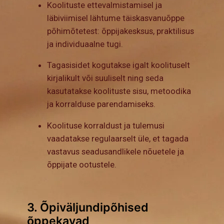
Koolituste ettevalmistamisel ja
läbiviimisel lähtume täiskasvanuõppe
põhimõtetest: õppijakesksus, praktilisus
ja individuaalne tugi.
Tagasisidet kogutakse igalt koolituselt
kirjalikult või suuliselt ning seda
kasutatakse koolituste sisu, metoodika
ja korralduse parendamiseks.
Koolituse korraldust ja tulemusi
vaadatakse regulaarselt üle, et tagada
vastavus seadusandlikele nõuetele ja
õppijate ootustele.
3. Õpiväljundipõhised
õppekavad