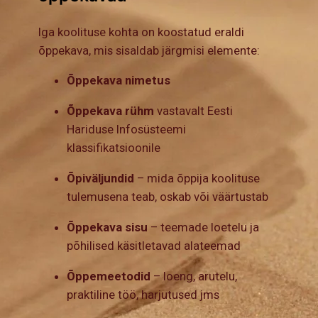
Iga koolituse kohta on koostatud eraldi
õppekava, mis sisaldab järgmisi elemente:
Õppekava nimetus
Õppekava rühm
vastavalt Eesti
Hariduse Infosüsteemi
klassifikatsioonile
Õpiväljundid
– mida õppija koolituse
tulemusena teab, oskab või väärtustab
Õppekava sisu
– teemade loetelu ja
põhilised käsitletavad alateemad
Õppemeetodid
– loeng, arutelu,
praktiline töö, harjutused jms