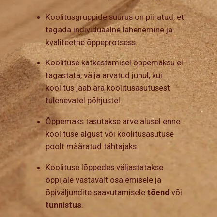
Koolitusgruppide suurus on piiratud, et
tagada individuaalne lähenemine ja
kvaliteetne õppeprotsess.
Koolituse katkestamisel õppemaksu ei
tagastata, välja arvatud juhul, kui
koolitus jääb ära koolitusasutusest
tulenevatel põhjustel.
Õppemaks tasutakse arve alusel enne
koolituse algust või koolitusasutuse
poolt määratud tähtajaks.
Koolituse lõppedes väljastatakse
õppijale vastavalt osalemisele ja
õpiväljundite saavutamisele
tõend
või
tunnistus
.