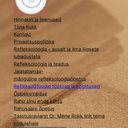
Hinnakiri ja teenused
Tiina Kukk
Kontakt
Privaatsuspoliitika
Refleksoloogia – ausalt ja ilma liigsete
lubadusteta
Refleksoloogia ja teadus
Jalatallamaa-
mänguline refleksoloogiaõpetus
RefleksoStuudio töötoad ja koolitused
Õppekorraldus
Rahu sinu enda kätes
Rahusaare õpetus
Taastusraviarst Dr. Merle Rokk link tema
kodulehele